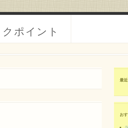
ックポイント
最近
おす