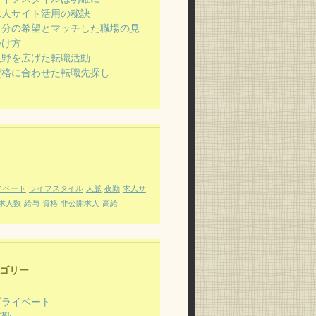
求人サイト活用の秘訣
自分の希望とマッチした職場の見
つけ方
視野を広げた転職活動
資格に合わせた転職先探し
イベート
ライフスタイル
人脈
夜勤
求人サ
求人数
給与
資格
非公開求人
高給
ゴリー
プライベート