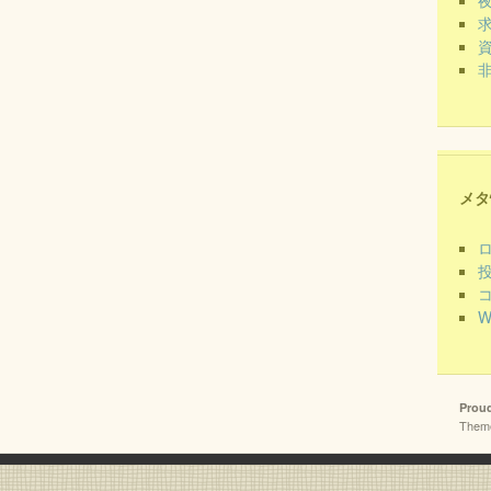
メタ
W
Prou
Theme